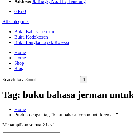
Address
Jl. Braga, No. 115, Bandung
0
Rp
0
All Categories
Buku Bahasa Jerman
Buku Kedokteran
Buku Langka Layak Koleksi
Home
Home
Shop
Blog
Search for:
Tag:
buku bahasa jerman untu
Home
Produk dengan tag “buku bahasa jerman untuk remaja”
Menampilkan semua 2 hasil