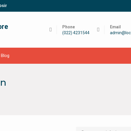
osir
ore
Phone
Email
(022) 4231544
admin@loc
Blog
an