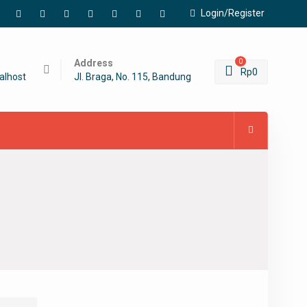
Login/Register
Facebook
Twitter
Linkedin
WordPress
YouTube
Google
Pinterest
Plus
Address
0
Rp
0
alhost
Jl. Braga, No. 115, Bandung