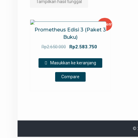
Tampilkan hasil tunggal
Diskon!
Prometheus Edisi 3 (Paket 3
Buku)
Harga
Harga
Rp
2.650.000
Rp
2.583.750
aslinya
saat
adalah:
ini
Masukkan ke keranjang
Rp2.650.000.
adalah:
Rp2.583.750.
Compare
© 