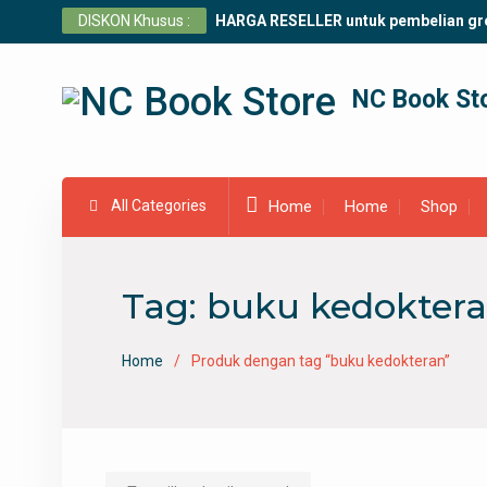
Skip
DISKON Khusus :
HARGA RESELLER untuk pembelian gr
to
content
NC Book St
All Categories
Home
Home
Shop
Tag:
buku kedokter
Home
Produk dengan tag “buku kedokteran”