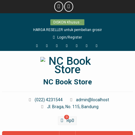
Skip
DISKON Khusus :
to
content
HARGA RESELLER untuk pembelian grosir
Login/Register
Facebook
Twitter
Linkedin
WordPress
YouTube
Google
Pinterest
Plus
NC Book Store
(022) 4231544
admin@localhost
Jl. Braga, No. 115, Bandung
0
Rp
0