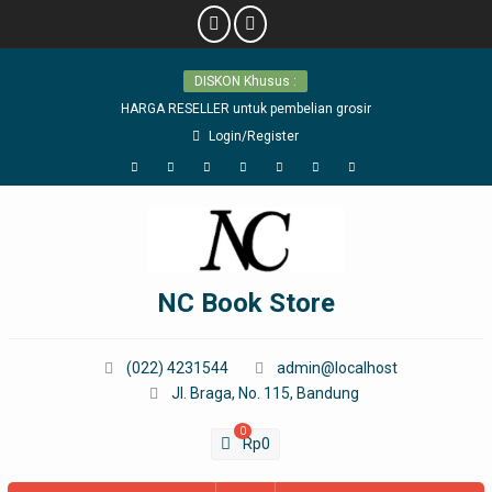
Skip
DISKON Khusus :
to
content
HARGA RESELLER untuk pembelian grosir
Login/Register
Facebook
Twitter
Linkedin
WordPress
YouTube
Google
Pinterest
Plus
NC Book Store
(022) 4231544
admin@localhost
Jl. Braga, No. 115, Bandung
0
Rp
0