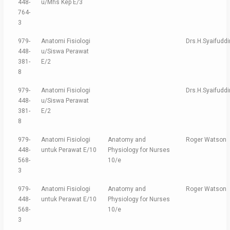
448-
u/Mhs Kep E/3
764-
3
979-
Anatomi Fisiologi
Drs.H.Syaifudd
448-
u/Siswa Perawat
381-
E/2
8
979-
Anatomi Fisiologi
Drs.H.Syaifudd
448-
u/Siswa Perawat
381-
E/2
8
979-
Anatomi Fisiologi
Anatomy and
Roger Watson
448-
untuk Perawat E/10
Physiology for Nurses
568-
10/e
3
979-
Anatomi Fisiologi
Anatomy and
Roger Watson
448-
untuk Perawat E/10
Physiology for Nurses
568-
10/e
3