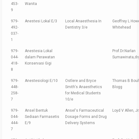
453-
Wanita
9
979-
Anestesi Lokal E/3
Local Anaesthesia In
Geoffrey L Howe
492-
Dentistry 3/e
Whitehead
037-
1
979-
Anestesia Lokal
Prof.Dr.Narlan
044-
dalam Perawatan
Sumawinata,drg
418-
Konservasi Gigi
8
979-
Anestesiologi E/10
Ostlere and Bryce
Thomas B Boult
448-
Smith's Anaesthetics
Blogg
258-
for Medical Students
7
10/e
979-
Ansel Bentuk
Ansel's Farmaceutical
Loyd V Allen, Jr
044-
Sediaan Farmasetis
Dosage Forms and Drug
444-
E/9
Delivery Systems
7