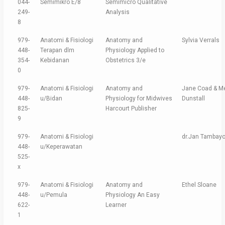
044-
Semimikro E/8
Semimicro Qualitative
249-
Analysis
8
979-
Anatomi & Fisiologi
Anatomy and
Sylvia Verrals
448-
Terapan dlm
Physiology Applied to
354-
Kebidanan
Obstetrics 3/e
0
979-
Anatomi & Fisiologi
Anatomy and
Jane Coad & M
448-
u/Bidan
Physiology for Midwives
Dunstall
825-
Harcourt Publisher
9
979-
Anatomi & Fisiologi
dr.Jan Tambay
448-
u/Keperawatan
525-
x
979-
Anatomi & Fisiologi
Anatomy and
Ethel Sloane
448-
u/Pemula
Physiology An Easy
622-
Learner
1