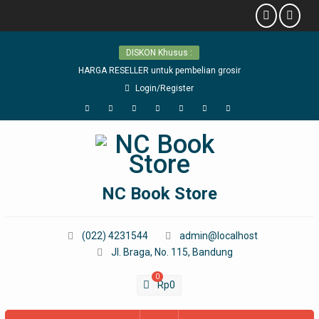
Skip
DISKON Khusus :
to
content
HARGA RESELLER untuk pembelian grosir
Login/Register
Facebook
Twitter
Linkedin
WordPress
YouTube
Google
Pinterest
Plus
NC Book Store
(022) 4231544
admin@localhost
Jl. Braga, No. 115, Bandung
0
Rp
0