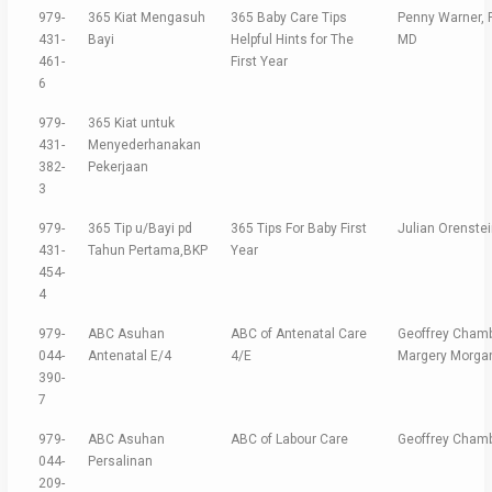
979-
365 Kiat Mengasuh
365 Baby Care Tips
Penny Warner, P
431-
Bayi
Helpful Hints for The
MD
461-
First Year
6
979-
365 Kiat untuk
431-
Menyederhanakan
382-
Pekerjaan
3
979-
365 Tip u/Bayi pd
365 Tips For Baby First
Julian Orenste
431-
Tahun Pertama,BKP
Year
454-
4
979-
ABC Asuhan
ABC of Antenatal Care
Geoffrey Chamb
044-
Antenatal E/4
4/E
Margery Morga
390-
7
979-
ABC Asuhan
ABC of Labour Care
Geoffrey Chamb
044-
Persalinan
209-