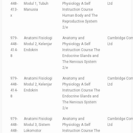
448-
Modul 1, Tubuh
Physiology A Self
Ltd
413-
Manusia
Instruction Course
x
Human Body and The
Reproductive System
2/e
979-
Anatomi Fisiologi
Anatomy and
Cambridge Com
448-
Modul 2, Kelenjar
Physiology A Self
Ltd
414-
Endokrin
Instruction Course The
8
Endocrine Glands and
The Nervous System
2/e
979-
Anatomi Fisiologi
Anatomy and
Cambridge Com
448-
Modul 2, Kelenjar
Physiology A Self
Ltd
414-
Endokrin
Instruction Course The
8
Endocrine Glands and
The Nervous System
2/e
979-
Anatomi Fisiologi
Anatomy and
Cambridge Com
448-
Modul 3, Sistem
Physiology A Self
Ltd
448-
Lokomotor
Instruction Course The