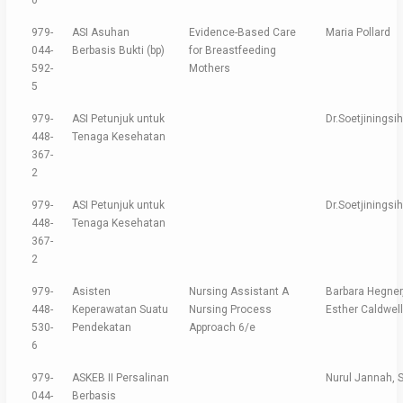
0
979-
ASI Asuhan
Evidence-Based Care
Maria Pollard
044-
Berbasis Bukti (bp)
for Breastfeeding
592-
Mothers
5
979-
ASI Petunjuk untuk
Dr.Soetjiningsih
448-
Tenaga Kesehatan
367-
2
979-
ASI Petunjuk untuk
Dr.Soetjiningsih
448-
Tenaga Kesehatan
367-
2
979-
Asisten
Nursing Assistant A
Barbara Hegne
448-
Keperawatan Suatu
Nursing Process
Esther Caldwel
530-
Pendekatan
Approach 6/e
6
979-
ASKEB II Persalinan
Nurul Jannah, S
044-
Berbasis