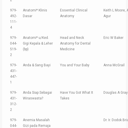
2
979-
Anatomi* Klinis
Essential Clinical
Keith L Moore,
492-
Dasar
Anatomy
Agur
111-
4
979-
Anatomi* u/Ked.
Head and Neck
Eric W Baker
044-
Gigi Kepala & Leher
Anatomy for Dental
519-
(bp)
Medicine
2
979-
Anda & Sang Bayi
You and Your Baby
Anna McGrail
431-
447-
1
979-
Anda Siap Sebagai
Have You Got What It
Douglas A Gray
431-
Wiraswasta?
Takes
312-
2
979-
Anemia Masalah
Dr. Ir. Dodok B
044-
Gizi pada Remaja