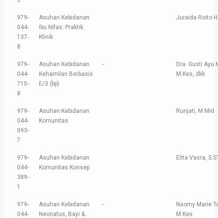
3
979-
Asuhan Kebidanan
Juraida Roito 
044-
Ibu Nifas: Praktik
137-
Klinik
8
979-
Asuhan Kebidanan
-
Dra. Gusti Ayu 
044-
Kehamilan Berbasis
M.Kes, dkk
715-
E/3 (bp)
8
979-
Asuhan Kebidanan
Runjati, M.Mid
044-
Komunitas
093-
7
979-
Asuhan Kebidanan
Elita Vasra, S.S
044-
Komunitas Konsep
389-
1
979-
Asuhan Kebidanan
-
Naomy Marie Tan
044-
Neonatus, Bayi &...
M.Kes