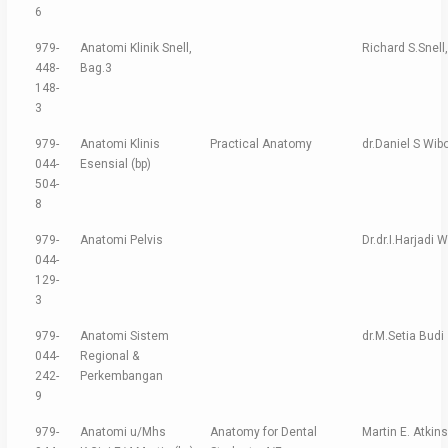
6
979-
Anatomi Klinik Snell,
Richard S.Snell
448-
Bag.3
148-
3
979-
Anatomi Klinis
Practical Anatomy
dr.Daniel S Wib
044-
Esensial (bp)
504-
8
979-
Anatomi Pelvis
Dr.dr.I.Harjadi 
044-
129-
3
979-
Anatomi Sistem
dr.M.Setia Budi
044-
Regional &
242-
Perkembangan
9
979-
Anatomi u/Mhs
Anatomy for Dental
Martin E. Atkin