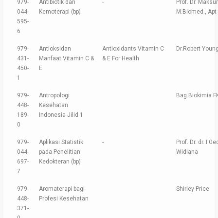
979-
Antibiotik dan
-
Prof. Dr. Maksu
044-
Kemoterapi (bp)
M.Biomed., Apt
595-
6
979-
Antioksidan
Antioxidants Vitamin C
Dr.Robert Youn
431-
Manfaat Vitamin C &
& E For Health
450-
E
1
979-
Antropologi
Bag.Biokimia F
448-
Kesehatan
189-
Indonesia Jilid 1
0
979-
Aplikasi Statistik
-
Prof. Dr. dr. I 
044-
pada Penelitian
Widiana
697-
Kedokteran (bp)
7
979-
Aromaterapi bagi
Shirley Price
448-
Profesi Kesehatan
371-