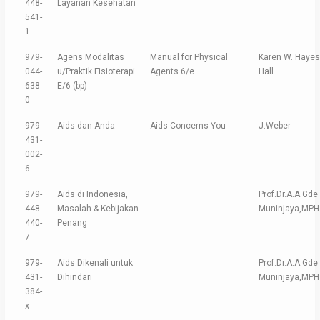
448-
Layanan Kesehatan
541-
1
979-
Agens Modalitas
Manual for Physical
Karen W. Hayes
044-
u/Praktik Fisioterapi
Agents 6/e
Hall
638-
E/6 (bp)
0
979-
Aids dan Anda
Aids Concerns You
J.Weber
431-
002-
6
979-
Aids di Indonesia,
Prof.Dr.A.A.Gde
448-
Masalah & Kebijakan
Muninjaya,MPH
440-
Penang
7
979-
Aids Dikenali untuk
Prof.Dr.A.A.Gde
431-
Dihindari
Muninjaya,MPH
384-
x