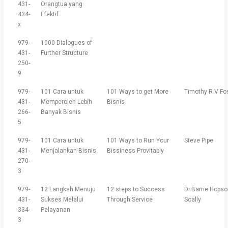
431-
Orangtua yang
434-
Efektif
x
979-
1000 Dialogues of
431-
Further Structure
250-
9
979-
101 Cara untuk
101 Ways to get More
Timothy R V Fo
431-
Memperoleh Lebih
Bisnis
266-
Banyak Bisnis
5
979-
101 Cara untuk
101 Ways to Run Your
Steve Pipe
431-
Menjalankan Bisnis
Bissiness Provitably
270-
3
979-
12 Langkah Menuju
12 steps to Success
Dr.Barrie Hopso
431-
Sukses Melalui
Through Service
Scally
334-
Pelayanan
3