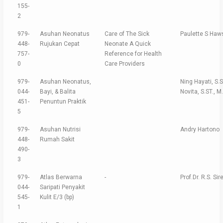
155-
2
979-
Asuhan Neonatus
Care of The Sick
Paulette S Haw
448-
Rujukan Cepat
Neonate A Quick
757-
Reference for Health
0
Care Providers
979-
Asuhan Neonatus,
Ning Hayati, S.S
044-
Bayi, & Balita
Novita, S.ST., M
451-
Penuntun Praktik
5
979-
Asuhan Nutrisi
Andry Hartono
448-
Rumah Sakit
490-
3
979-
Atlas Berwarna
-
Prof.Dr. R.S. Sir
044-
Saripati Penyakit
545-
Kulit E/3 (bp)
1