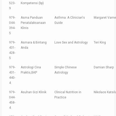
523-
Kompetensi (bp)
9
979-
Asma Panduan
Asthma: A Clinician's
Margaret Varnel
044-
Penatalaksanaan
Guide
394-
Klinis
5
979-
Asmara & Bintang
Love Sex and Astrology
Teri King
431-
Anda
428-
5
979-
Astrologi Cina
Simple Chinese
Damian Sharp
431-
Praktis,BKP
Astrology
440-
4
979-
Asuhan Gizi Klinik
Clinical Nutrition in
Nikolaos Katsil
044-
Practice
458-
4