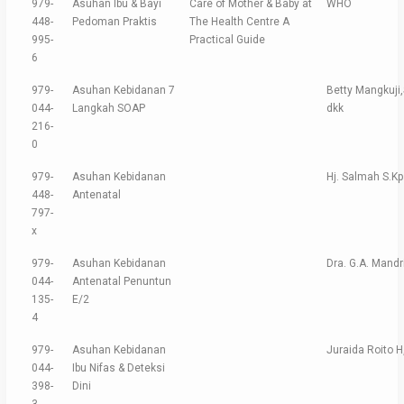
979-
Asuhan Ibu & Bayi
Care of Mother & Baby at
WHO
448-
Pedoman Praktis
The Health Centre A
995-
Practical Guide
6
979-
Asuhan Kebidanan 7
Betty Mangkuji,
044-
Langkah SOAP
dkk
216-
0
979-
Asuhan Kebidanan
Hj. Salmah S.Kp
448-
Antenatal
797-
x
979-
Asuhan Kebidanan
Dra. G.A. Mandr
044-
Antenatal Penuntun
135-
E/2
4
979-
Asuhan Kebidanan
Juraida Roito H
044-
Ibu Nifas & Deteksi
398-
Dini