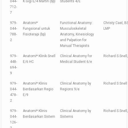
044-
K.Gigi E/4 Martin (bp)
Students 4/E
712-
7
979-
Anatomi*
Functional Anatomy:
Christy Cael, B
044-
Fungsional untuk
Musculoskeletal
LMP
788-
Fisioterapi (bp)
Anatomy, Kinesiology
2
and Palpation for
Manual Therapists
979-
Anatomi* Klinik Snell
Clinical Anatomy for
Richard S.Snell
448-
E/6 HC
Medical Student 6/e
694-
9
979-
Anatomi* Klinis
Clinical Anatomy by
Richard S Snell
044-
Berdasarkan Regio
Regions 9/e
478-
E/9
2
979-
Anatomi* Klinis
Clinical Anatomy by
Richard S.Snell
044-
Berdasarkan Sistem
Sistems
126-