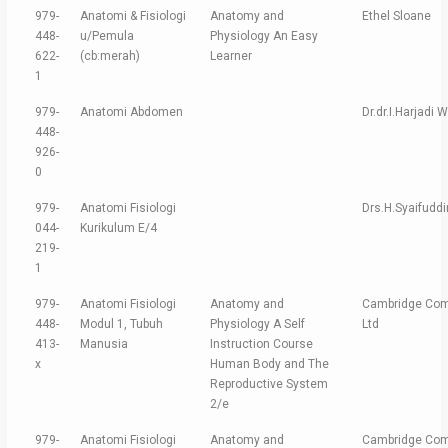
979-
Anatomi & Fisiologi
Anatomy and
Ethel Sloane
448-
u/Pemula
Physiology An Easy
622-
(cb:merah)
Learner
1
979-
Anatomi Abdomen
Dr.dr.I.Harjadi 
448-
926-
0
979-
Anatomi Fisiologi
Drs.H.Syaifudd
044-
Kurikulum E/4
219-
1
979-
Anatomi Fisiologi
Anatomy and
Cambridge Com
448-
Modul 1, Tubuh
Physiology A Self
Ltd
413-
Manusia
Instruction Course
x
Human Body and The
Reproductive System
2/e
979-
Anatomi Fisiologi
Anatomy and
Cambridge Com