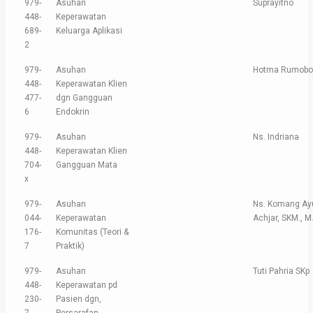
979-
Asuhan
Suprayitno
448-
Keperawatan
689-
Keluarga Aplikasi
2
979-
Asuhan
Hotma Rumobo
448-
Keperawatan Klien
477-
dgn Gangguan
6
Endokrin
979-
Asuhan
Ns. Indriana
448-
Keperawatan Klien
704-
Gangguan Mata
x
979-
Asuhan
Ns. Komang Ay
044-
Keperawatan
Achjar, SKM., M
176-
Komunitas (Teori &
7
Praktik)
979-
Asuhan
Tuti Pahria SKp
448-
Keperawatan pd
230-
Pasien dgn,