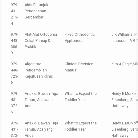
979-
Aids Petunjuk
431-
Pencegahan
213-
Bergambar
4
979-
Alat-Alat Ortodonsi
Fixed Orthodontic
J K Williams, P
448-
Cekat Prinsip &
Appliances
Isaacson, A R
386-
Praktik
9
979-
Algoritme
Clinical Decision
Kim A Eagle,M
448-
Pengambilan
Manual
723-
Keputusan Klinis
6
979-
Anak di Bawah Tiga
What to Expect the
Heidy E Murkoff
431-
Tahun, Apa yang
Toddler Year
Eisenberg, San
372-
Anda
Hathaway
6
979-
Anak di Bawah Tiga
What to Expect the
Heidy E Murkoff
431-
Tahun, Apa yang
Toddler Year
Eisenberg, San
372-
Anda
Hathaway