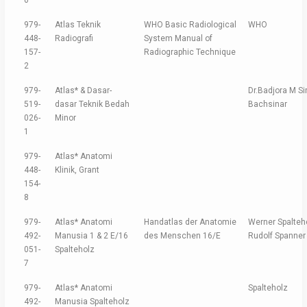
0
979-
Atlas Teknik
WHO Basic Radiological
WHO
448-
Radiografi
System Manual of
157-
Radiographic Technique
2
979-
Atlas* & Dasar-
Dr.Badjora M Si
519-
dasar Teknik Bedah
Bachsinar
026-
Minor
1
979-
Atlas* Anatomi
448-
Klinik, Grant
154-
8
979-
Atlas* Anatomi
Handatlas der Anatomie
Werner Spalteh
492-
Manusia 1 & 2 E/16
des Menschen 16/E
Rudolf Spanner
051-
Spalteholz
7
979-
Atlas* Anatomi
Spalteholz
492-
Manusia Spalteholz