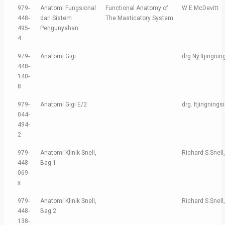
979-
Anatomi Fungsional
Functional Anatomy of
W E McDevitt
448-
dari Sistem
The Masticatory System
495-
Pengunyahan
4
979-
Anatomi Gigi
drg.Ny.Itjingni
448-
140-
8
979-
Anatomi Gigi E/2
drg. Itjingning
044-
494-
2
979-
Anatomi Klinik Snell,
Richard S.Snell
448-
Bag.1
069-
x
979-
Anatomi Klinik Snell,
Richard S.Snell
448-
Bag.2
138-