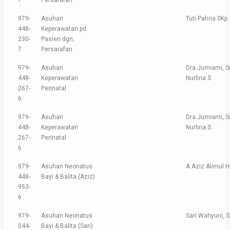
7
Persarafan
979-
Asuhan
Tuti Pahria SKp
448-
Keperawatan pd
230-
Pasien dgn,
7
Persarafan
979-
Asuhan
Dra Jumiarni, Sr
448-
Keperawatan
Nurlina S
267-
Perinatal
6
979-
Asuhan
Dra Jumiarni, Sr
448-
Keperawatan
Nurlina S
267-
Perinatal
6
979-
Asuhan Neonatus
A.Aziz Alimul H
448-
Bayi & Balita (Aziz)
953-
6
979-
Asuhan Neonatus
Sari Wahyuni, 
044-
Bayi & Balita (Sari)