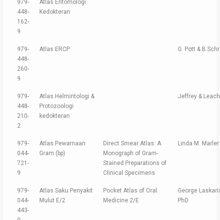
979-
Atlas Entomologi
448-
Kedokteran
162-
9
979-
Atlas ERCP
G. Pott & B.Sc
448-
260-
9
979-
Atlas Helmintologi &
Jeffrey & Leach
448-
Protozoologi
210-
kedokteran
2
979-
Atlas Pewarnaan
Direct Smear Atlas: A
Linda M. Marler
044-
Gram (bp)
Monograph of Gram-
721-
Stained Preparations of
9
Clinical Specimens
979-
Atlas Saku Penyakit
Pocket Atlas of Oral
George Laskaris
044-
Mulut E/2
Medicine 2/E
PhD
443-