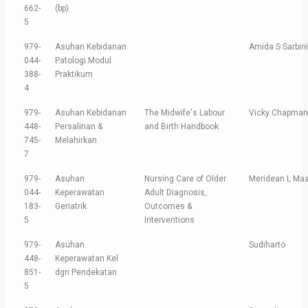
662-
(bp)
5
979-
Asuhan Kebidanan
Amida S Sarbini
044-
Patologi Modul
388-
Praktikum
4
979-
Asuhan Kebidanan
The Midwife's Labour
Vicky Chapman
448-
Persalinan &
and Birth Handbook
745-
Melahirkan
7
979-
Asuhan
Nursing Care of Older
Meridean L Ma
044-
Keperawatan
Adult Diagnosis,
183-
Geriatrik
Outcomes &
5
Interventions
979-
Asuhan
Sudiharto
448-
Keperawatan Kel
851-
dgn Pendekatan
5