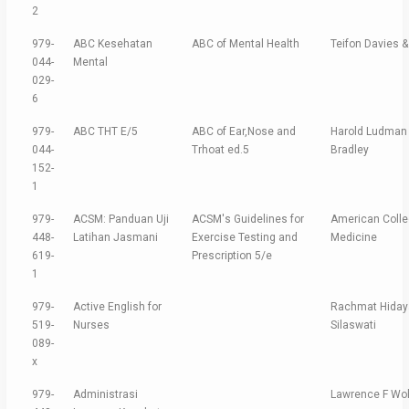
2
979-
ABC Kesehatan
ABC of Mental Health
Teifon Davies &
044-
Mental
029-
6
979-
ABC THT E/5
ABC of Ear,Nose and
Harold Ludman 
044-
Trhoat ed.5
Bradley
152-
1
979-
ACSM: Panduan Uji
ACSM's Guidelines for
American Colle
448-
Latihan Jasmani
Exercise Testing and
Medicine
619-
Prescription 5/e
1
979-
Active English for
Rachmat Hidaya
519-
Nurses
Silaswati
089-
x
979-
Administrasi
Lawrence F Wol