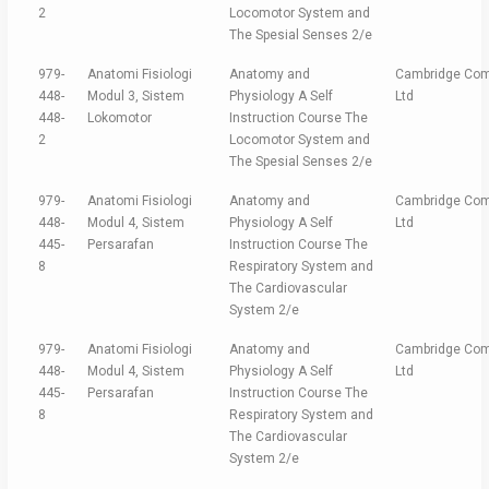
2
Locomotor System and
The Spesial Senses 2/e
979-
Anatomi Fisiologi
Anatomy and
Cambridge Com
448-
Modul 3, Sistem
Physiology A Self
Ltd
448-
Lokomotor
Instruction Course The
2
Locomotor System and
The Spesial Senses 2/e
979-
Anatomi Fisiologi
Anatomy and
Cambridge Com
448-
Modul 4, Sistem
Physiology A Self
Ltd
445-
Persarafan
Instruction Course The
8
Respiratory System and
The Cardiovascular
System 2/e
979-
Anatomi Fisiologi
Anatomy and
Cambridge Com
448-
Modul 4, Sistem
Physiology A Self
Ltd
445-
Persarafan
Instruction Course The
8
Respiratory System and
The Cardiovascular
System 2/e