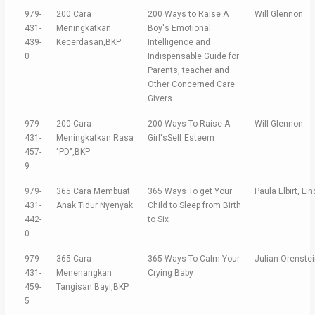
979-
200 Cara
200 Ways to Raise A
Will Glennon
431-
Meningkatkan
Boy's Emotional
439-
Kecerdasan,BKP
Intelligence and
0
Indispensable Guide for
Parents, teacher and
Other Concerned Care
Givers
979-
200 Cara
200 Ways To Raise A
Will Glennon
431-
Meningkatkan Rasa
Girl'sSelf Esteem
457-
"PD",BKP
9
979-
365 Cara Membuat
365 Ways To get Your
Paula Elbirt, Li
431-
Anak Tidur Nyenyak
Child to Sleep from Birth
442-
to Six
0
979-
365 Cara
365 Ways To Calm Your
Julian Orenste
431-
Menenangkan
Crying Baby
459-
Tangisan Bayi,BKP
5