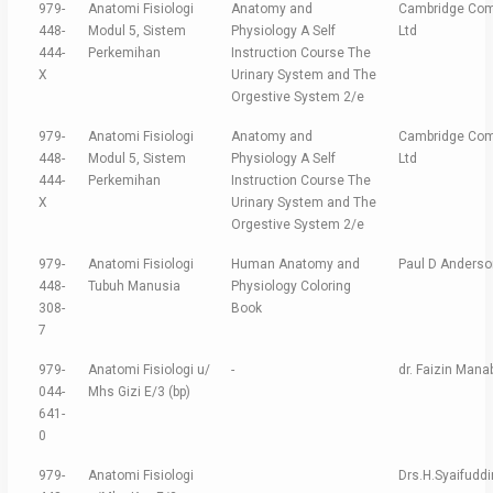
979-
Anatomi Fisiologi
Anatomy and
Cambridge Com
448-
Modul 5, Sistem
Physiology A Self
Ltd
444-
Perkemihan
Instruction Course The
X
Urinary System and The
Orgestive System 2/e
979-
Anatomi Fisiologi
Anatomy and
Cambridge Com
448-
Modul 5, Sistem
Physiology A Self
Ltd
444-
Perkemihan
Instruction Course The
X
Urinary System and The
Orgestive System 2/e
979-
Anatomi Fisiologi
Human Anatomy and
Paul D Anderso
448-
Tubuh Manusia
Physiology Coloring
308-
Book
7
979-
Anatomi Fisiologi u/
-
dr. Faizin Mana
044-
Mhs Gizi E/3 (bp)
641-
0
979-
Anatomi Fisiologi
Drs.H.Syaifudd