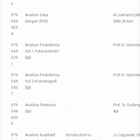
6
979-
Analisis Data
M.Joeharno,SKM
044-
dengan SPSS
SKM.,M.Kes
403-
4
979-
Analisis Fisikokimia
Prof.Dr. Harmita
044-
Vol.1 Potensiometri
529-
(bp)
1
979-
Analisis Fisikokimia
Prof.Dr. Harmita
044-
Vol.2 Kromatografi
530-
(bp)
7
979-
Analisis Fitokimia
-
Prof. Dr. Endan
044-
(bp)
Apt
606-
9
979-
Analisis Kualitatif
Introduction to
JJ Lagowski, 